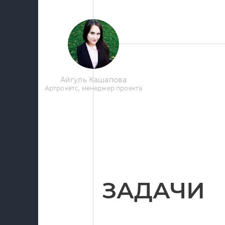
Айгуль Кашапова
Артрокетс, менеджер проекта
ЗАДАЧИ