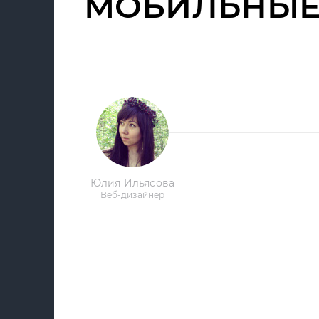
МОБИЛЬНЫЕ
Юлия Ильясова
Веб-дизайнер